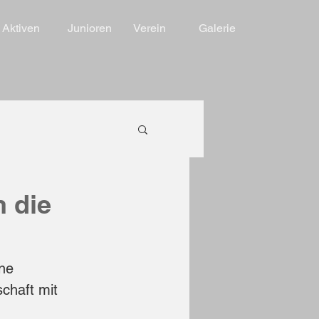
Aktiven
Junioren
Verein
Galerie
n die
ne 
chaft mit 