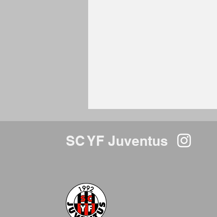
SC YF Juventus
WICHTIGE INFO: Einladung
zur 32. ordentlichen
Generalversammlung des