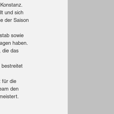
 Konstanz. 
t und sich 
e der Saison 
rstab sowie 
ragen haben. 
 die das 
, bestreitet 
für die 
Team den 
meistert.